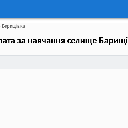
 Барищівка
ата за навчання селище Барищ