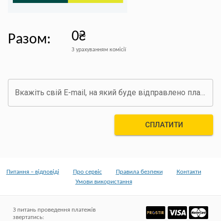
0₴
Разом
:
З урахуванням комісії
Вкажіть свій E-mail, на який буде відправлено платіжний документ про оплату
СПЛАТИТИ
Питання – відповіді
Про сервіс
Правила безпеки
Контакти
Умови використання
З питань проведення платежів
звертатись
: