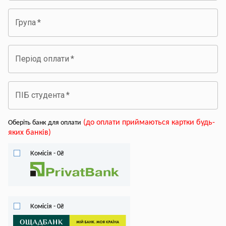
Група
*
Період оплати
*
ПІБ студента
*
(
до оплати приймаються картки будь-
Оберіть банк для оплати
яких банків
)
Комісія
-
0
₴
Комісія
-
0
₴