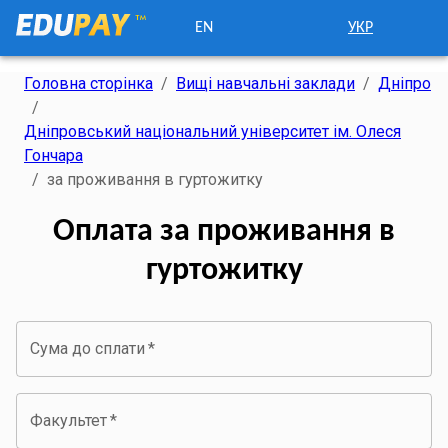
EN
УКР
Головна сторінка
/
Вищі навчальні заклади
/
Дніпро
/
Дніпровський національний університет ім. Олеся
Гончара
/
за проживання в гуртожитку
Оплата за проживання в
гуртожитку
Сума до сплати
*
Факультет
*