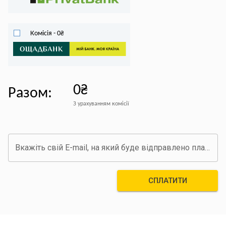
Комісія
-
0
₴
0₴
Разом
:
З урахуванням комісії
Вкажіть свій E-mail, на який буде відправлено платіжний документ про оплату
СПЛАТИТИ