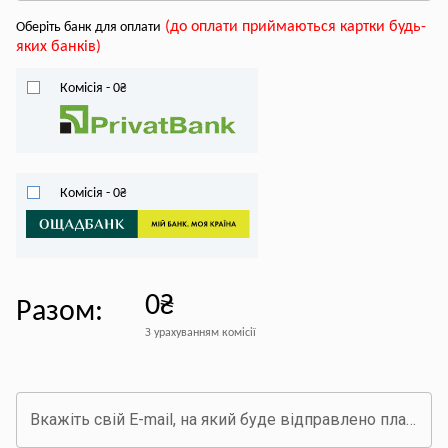
(
до оплати приймаються картки будь-
Оберіть банк для оплати
яких банків
)
Комісія
-
0
₴
Комісія
-
0
₴
0₴
Разом
:
З урахуванням комісії
Вкажіть свій E-mail, на який буде відправлено платіжний документ про оплату