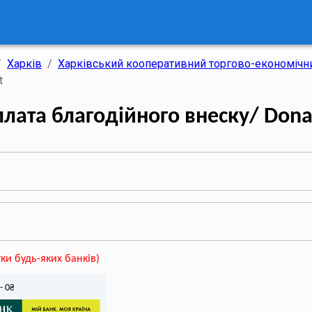
/
Харків
/
Харківський кооперативний торгово-економіч
t
плата благодійного внеску/ Dona
ки будь-яких банків
)
-
0
₴