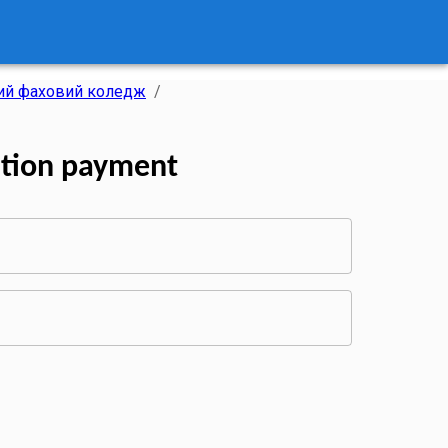
ний фаховий коледж
/
tion payment