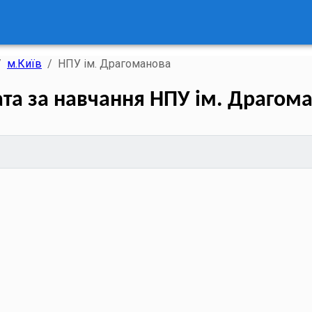
/
м.Київ
/
НПУ ім. Драгоманова
та за навчання НПУ ім. Драгом