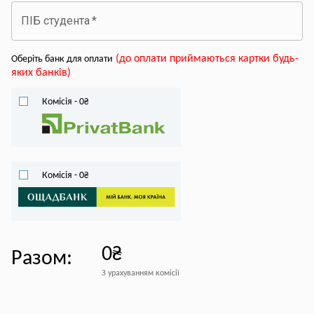
ПІБ студента
*
(
до оплати приймаються картки будь-
Оберіть банк для оплати
яких банків
)
Комісія
-
0
₴
Комісія
-
0
₴
0₴
Разом
:
З урахуванням комісії