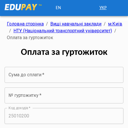
EN
УКР
Головна сторінка
/
Вищі навчальні заклади
/
м.Київ
/
НТУ (Національний транспортний університет)
/
Оплата за гуртожиток
Оплата за гуртожиток
Сума до сплати
*
№ гуртожитку
*
Код доходів
*