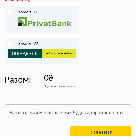
Комісія
-
0
₴
Комісія
-
0
₴
0₴
Разом
:
З урахуванням комісії
Вкажіть свій E-mail, на який буде відправлено платіжний документ про оплату
СПЛАТИТИ