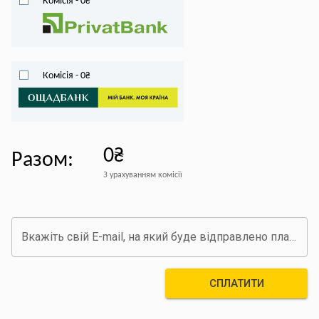
Комісія
-
0
₴
Комісія
-
0
₴
0₴
Разом
:
З урахуванням комісії
Вкажіть свій E-mail, на який буде відправлено платіжний документ про оплату
СПЛАТИТИ