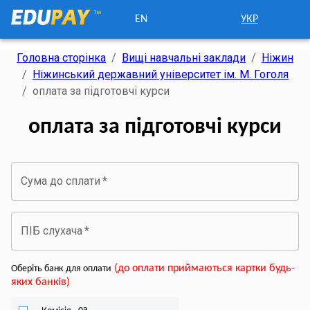
EN
УКР
Головна сторінка
/
Вищі навчальні заклади
/
Ніжин
/
Ніжинський державний університет ім. М. Гоголя
/
оплата за підготовчі курси
оплата за підготовчі курси
Сума до сплати
*
ПІБ слухача
*
(
до оплати приймаються картки будь-
Оберіть банк для оплати
яких банків
)