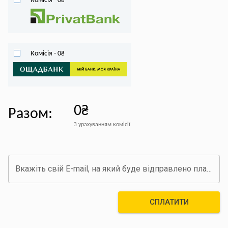
Комісія
-
0
₴
Комісія
-
0
₴
0₴
Разом
:
З урахуванням комісії
Вкажіть свій E-mail, на який буде відправлено платіжний документ про оплату
СПЛАТИТИ