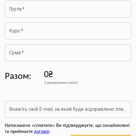
Група
*
Курс
*
Сума
*
0₴
Разом
:
З урахуванням комісії
Вкажіть свій E-mail, на який буде відправлено платіжний документ про оплату
Натискаючи «сплатити» Ви підтверджуєте, що ознайомлені
та приймаєте
договір