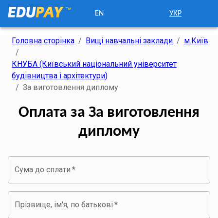
EN
УКР
Головна сторінка
/
Вищі навчальні заклади
/
м.Київ
/
КНУБА (Київський національний університет
будівництва і архітектури)
/
За виготовлення диплому
Оплата за За виготовлення
диплому
Сума до сплати
*
Прізвище, ім'я, по батькові
*