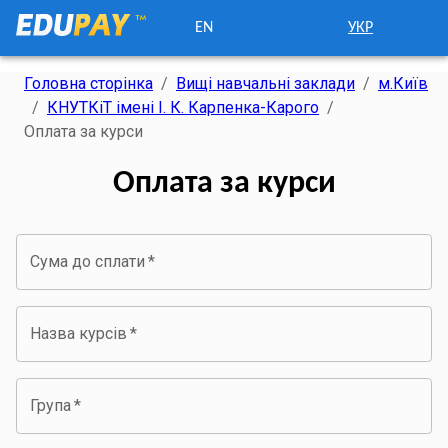
EN
УКР
Головна сторінка
/
Вищі навчальні заклади
/
м.Київ
/
КНУТКіТ імені І. К. Карпенка-Карого
/
Оплата за курси
Оплата за курси
Сума до сплати
*
Назва курсів
*
Група
*