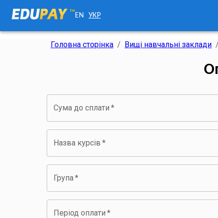
EN
УКР
Головна сторінка
/
Вищі навчальні заклади
О
Сума до сплати
*
Назва курсів
*
Група
*
Період оплати
*