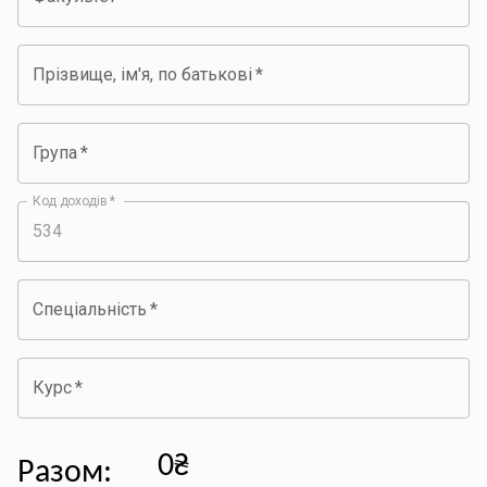
Прізвище, ім'я, по батькові
*
Група
*
Код доходів
*
Спеціальність
*
Курс
*
0₴
Разом
: