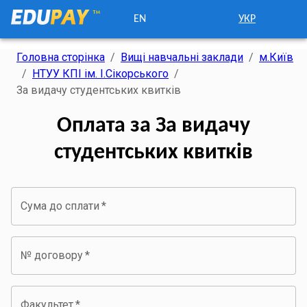
EN
УКР
Головна сторінка
/
Вищі навчальні заклади
/
м.Київ
/
НТУУ КПІ ім. І.Сікорського
/
За видачу студентських квитків
Оплата за За видачу
студентських квитків
Сума до сплати
*
№ договору
*
Факультет
*