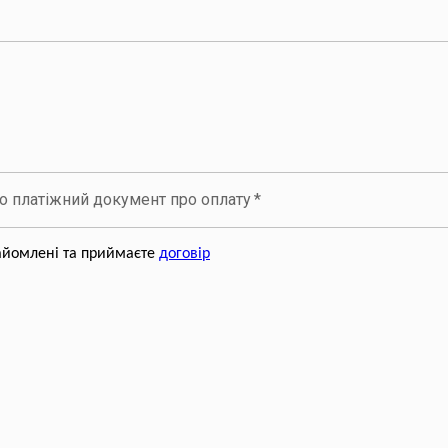
но платіжний документ про оплату
*
айомлені та приймаєте
договір