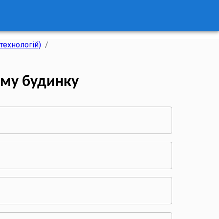
технологій)
/
ому будинку