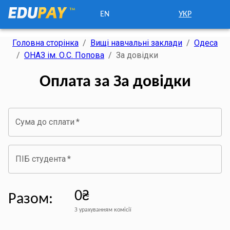
EN
УКР
Головна сторінка
/
Вищі навчальні заклади
/
Одеса
/
ОНАЗ ім. О.С. Попова
/
За довідки
Оплата за За довідки
Сума до сплати
*
ПІБ студента
*
0₴
Разом
:
З урахуванням комісії