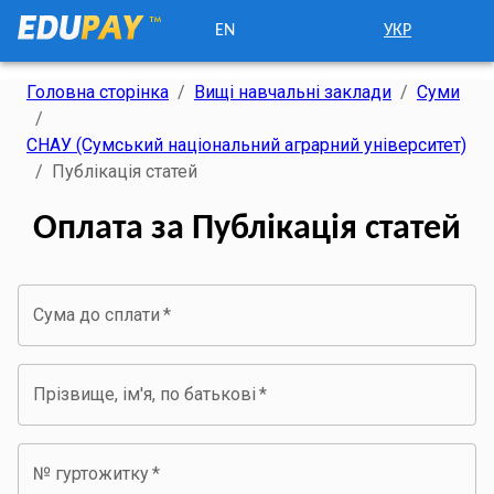
EN
УКР
Головна сторінка
/
Вищі навчальні заклади
/
Суми
/
СНАУ (Сумський національний аграрний університет)
/
Публікація статей
Оплата за Публікація статей
Сума до сплати
*
Прізвище, ім'я, по батькові
*
№ гуртожитку
*