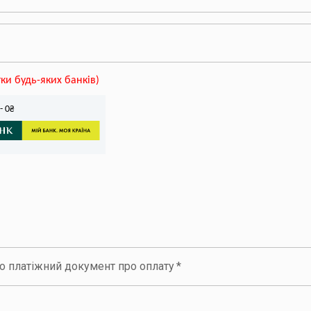
ки будь-яких банків
)
-
0
₴
но платіжний документ про оплату
*