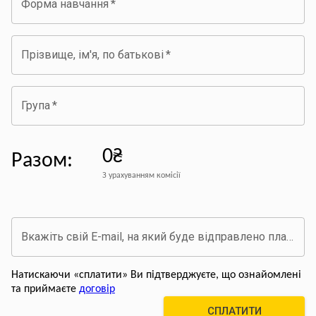
Форма навчання
*
Прізвище, ім'я, по батькові
*
Група
*
0₴
Разом
:
З урахуванням комісії
Вкажіть свій E-mail, на який буде відправлено платіжний документ про оплату
Натискаючи «сплатити» Ви підтверджуєте, що ознайомлені
та приймаєте
договір
СПЛАТИТИ