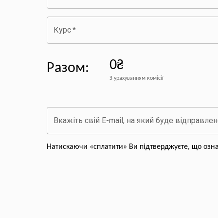
Курс
*
0₴
Разом
:
З урахуванням комісії
Вкажіть свій E-mail, на який буде відправле
Натискаючи «сплатити» Ви підтверджуєте, що озн