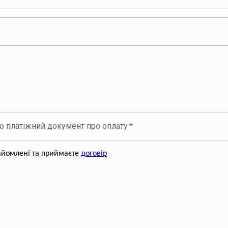
но платіжний документ про оплату
*
айомлені та приймаєте
договір