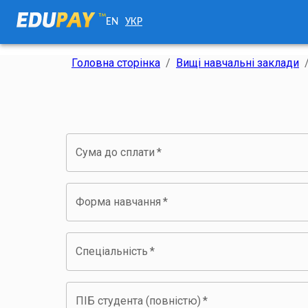
EN
УКР
Головна сторінка
/
Вищі навчальні заклади
Сума до сплати
*
Форма навчання
*
Спеціальність
*
ПІБ студента (повністю)
*