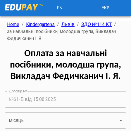
EN
УКР
Home
/
Kindergartens
/
Львів
/
ЗДО №114 КТ
/
за навчальні посібники, молодша група, Викладач
Федичканич І. Я.
Оплата за навчальні
посібники, молодша група,
Викладач Федичканич І. Я.
Договір №
місяць