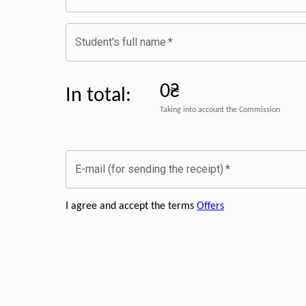
Student's full name
*
0₴
In total
:
Taking into account the Commission
E-mail (for sending the receipt)
*
I agree and accept the terms
Offers