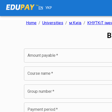
EN
УКР
Home
/
Universities
/
м.Київ
/
КНУТКіТ імен
В
Amount payable
*
Course name
*
Group number
*
Payment period
*