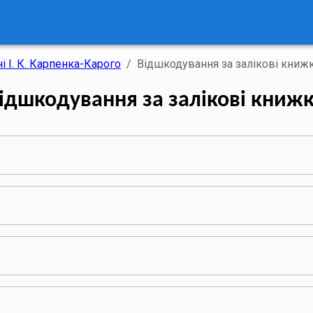
і І. К. Карпенка-Карого
/
Відшкодування за залікові книж
ідшкодування за залікові книж