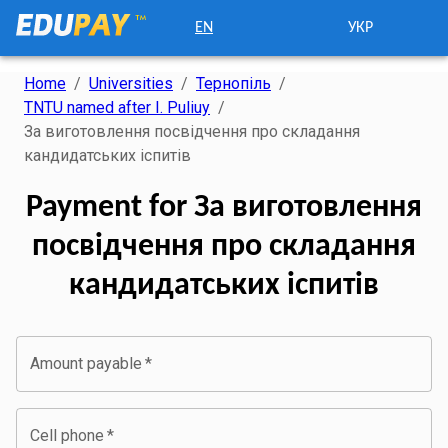
EN
УКР
Home
/
Universities
/
Тернопіль
/
TNTU named after I. Puliuy
/
За виготовлення посвідчення про складання
кандидатських іспитів
Payment for За виготовлення
посвідчення про складання
кандидатських іспитів
Amount payable
*
Cell phone
*