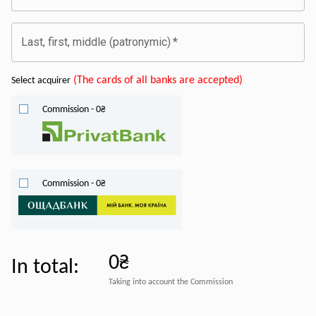
Last, first, middle (patronymic)
*
(
The cards of all banks are accepted
)
Select acquirer
Commission
-
0
₴
Commission
-
0
₴
0₴
In total
:
Taking into account the Commission