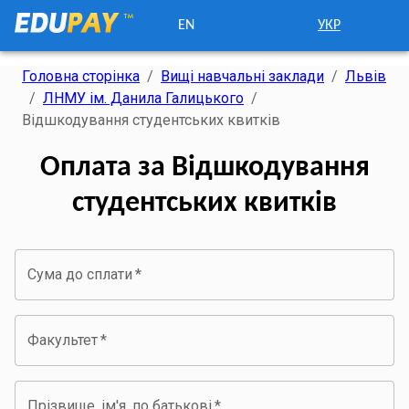
EN
УКР
Головна сторінка
/
Вищі навчальні заклади
/
Львів
/
ЛНМУ ім. Данила Галицького
/
Відшкодування студентських квитків
Оплата за Відшкодування
студентських квитків
Сума до сплати
*
Факультет
*
Прізвище, ім'я, по батькові
*