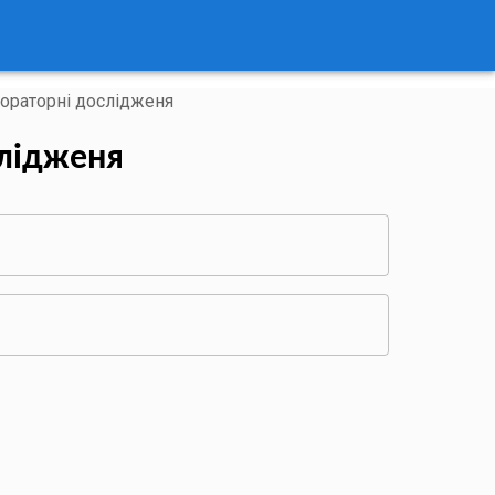
бораторні дослідженя
слідженя