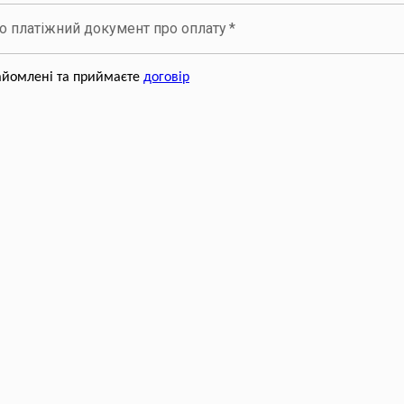
но платіжний документ про оплату
*
айомлені та приймаєте
договір