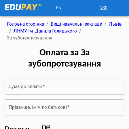
EN
УКР
Головна сторінка
/
Вищі навчальні заклади
/
Львів
/
ЛНМУ ім. Данила Галицького
/
За зубопротезування
Оплата за За
зубопротезування
Сума до сплати
*
Прізвище, ім'я, по батькові
*
0₴