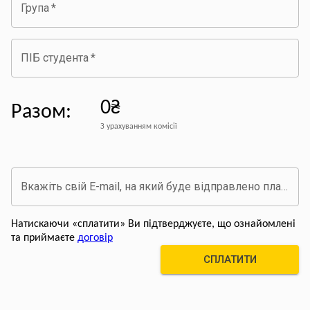
Група
*
ПІБ студента
*
0₴
Разом
:
З урахуванням комісії
Вкажіть свій E-mail, на який буде відправлено платіжний документ про оплату
Натискаючи «сплатити» Ви підтверджуєте, що ознайомлені
та приймаєте
договір
СПЛАТИТИ