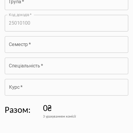
Група
*
Код доходів
*
Семестр
*
Спеціальність
*
Курс
*
0₴
Разом
:
З урахуванням комісії