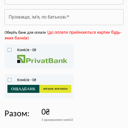
Прізвище, ім'я, по батькові
*
(
до оплати приймаються картки будь-
Оберіть банк для оплати
яких банків
)
Комісія
-
0
₴
Комісія
-
0
₴
0₴
Разом
:
З урахуванням комісії